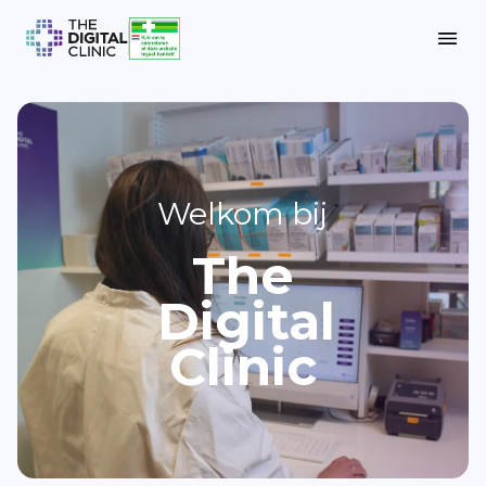
Welkom bij
The
Digital
Clinic