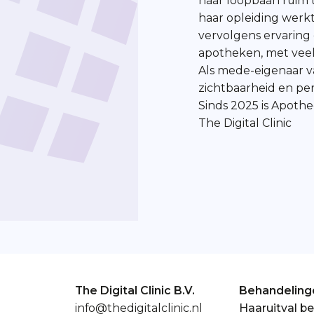
haar loopbaan ruim t
haar opleiding werk
vervolgens ervaring 
apotheken, met veel
Als mede-eigenaar va
zichtbaarheid en per
Sinds 2025 is Apoth
The Digital Clinic
The Digital Clinic B.V.
Behandeling
info@thedigitalclinic.nl
Haaruitval b