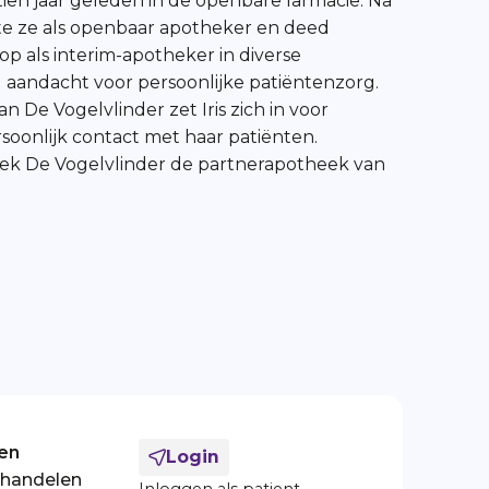
ien jaar geleden in de openbare farmacie. Na
te ze als openbaar apotheker en deed
op als interim-apotheker in diverse
 aandacht voor persoonlijke patiëntenzorg.
n De Vogelvlinder zet Iris zich in voor
soonlijk contact met haar patiënten.
eek De Vogelvlinder de partnerapotheek van
en
Login
ehandelen